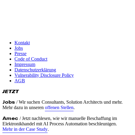
responsible disclosure
Disclosure Timeline
We aim to resolve critical issues within 30 days of verification
We request that you do not disclose the vulnerability publicly
for at least 90 days from the date of submission, allowing us
Kontakt
time to resolve the issue
Jobs
Presse
Thank you for helping keep Turbine Kreuzberg and our users
Code of Conduct
safe and secure.
Impressum
Datenschutzerklärung
Vulnerability Disclosure Policy
AGB
JETZT
Jobs
/ Wir suchen
Consultants, Solution Architects und mehr.
Mehr dazu in unseren
offenen Stellen
.
Amec
/ Jetzt nachlesen, wie wir manuelle Beschaffung im
Elektronikhandel mit AI Process Automation beschleunigen.
Mehr in der Case Study
.